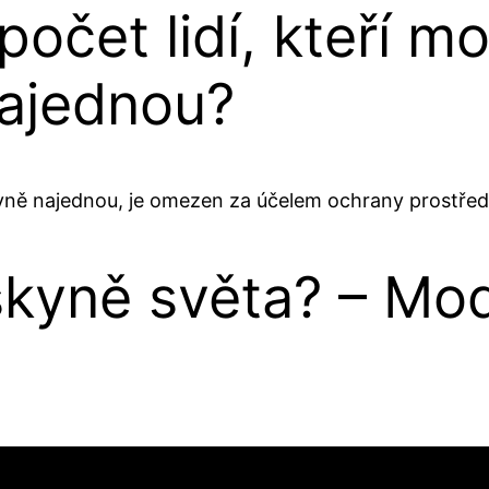
a počet lidí, kteří 
ajednou?
skyně najednou, je omezen za účelem ochrany prostředí
skyně světa? – Mod