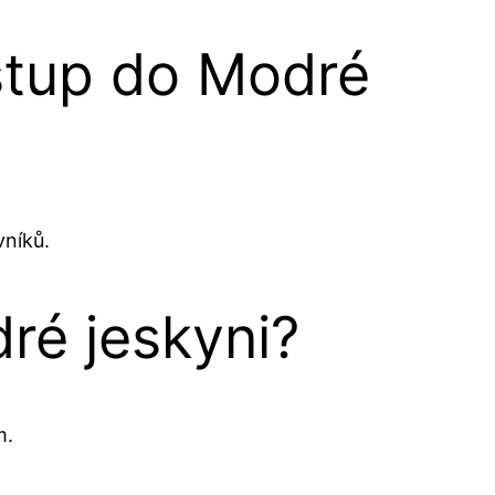
stup do Modré
níků.
ré jeskyni?
m.