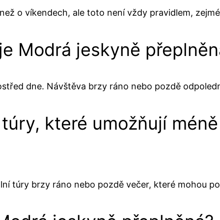
než o víkendech, ale toto není vždy pravidlem, zejm
 je Modrá jeskyně přeplně
ostřed dne. Návštěva brzy ráno nebo pozdě odpoledn
í túry, které umožňují méně
lní túry brzy ráno nebo pozdě večer, které mohou p