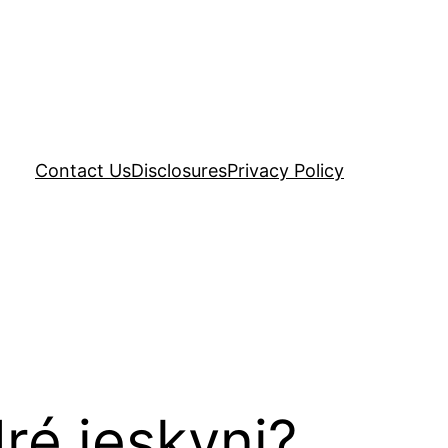
Contact Us
Disclosures
Privacy Policy
dré jeskyni?