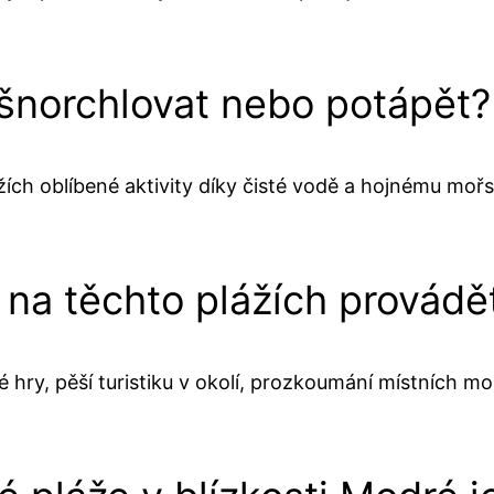
 šnorchlovat nebo potápět?
žích oblíbené aktivity díky čisté vodě a hojnému mořs
 na těchto plážích provádě
é hry, pěší turistiku v okolí, prozkoumání místních m