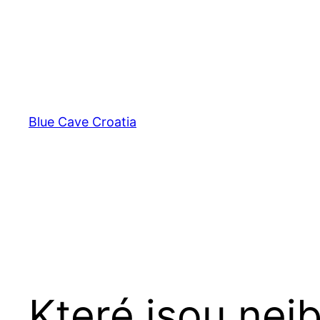
Přeskočit
na
obsah
Blue Cave Croatia
Které jsou nejb