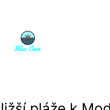
ližší pláže k Mo