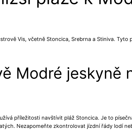
ostrově Vis, včetně Stoncica, Srebrna a Stiniva. Tyto
ě Modré jeskyně na
vá příležitosti navštívit pláž Stoncica. Je to píseč
natých. Nezapomeňte zkontrolovat jízdní řády lodí n