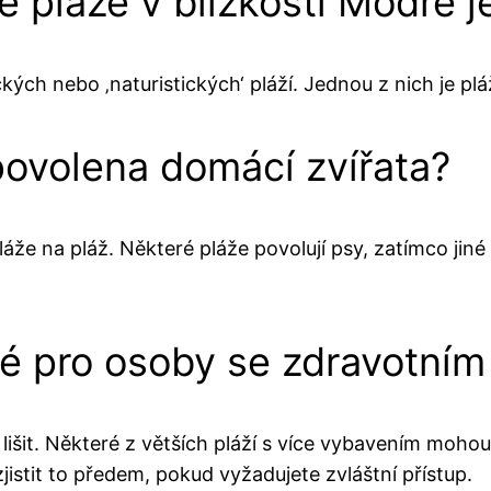
ké pláže v blízkosti Modré 
ckých nebo ‚naturistických‘ pláží. Jednou z nich je p
povolena domácí zvířata?
láže na pláž. Některé pláže povolují psy, zatímco jin
é pro osoby se zdravotním
šit. Některé z větších pláží s více vybavením mohou 
jistit to předem, pokud vyžadujete zvláštní přístup.