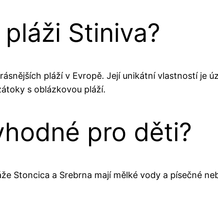
 pláži Stiniva?
rásnějších pláží v Evropě. Její unikátní vlastností 
zátoky s oblázkovou pláží.
vhodné pro děti?
áže Stoncica a Srebrna mají mělké vody a písečné ne