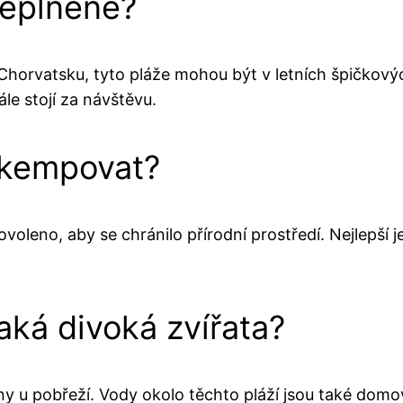
řeplněné?
horvatsku, tyto pláže mohou být v letních špičkový
ále stojí za návštěvu.
 kempovat?
oleno, aby se chránilo přírodní prostředí. Nejlepší j
aká divoká zvířata?
ny u pobřeží. Vody okolo těchto pláží jsou také dom