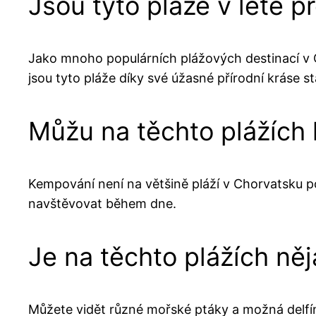
Jsou tyto pláže v létě p
Jako mnoho populárních plážových destinací v C
jsou tyto pláže díky své úžasné přírodní kráse st
Můžu na těchto plážích
Kempování není na většině pláží v Chorvatsku pov
navštěvovat během dne.
Je na těchto plážích něj
Můžete vidět různé mořské ptáky a možná delfí