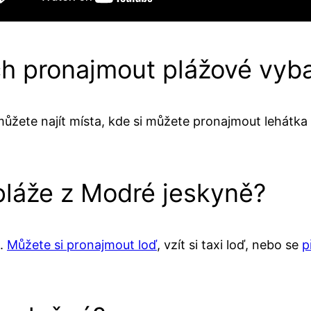
ch pronajmout plážové vyb
můžete najít místa, kde si můžete pronajmout lehátka
pláže z Modré jeskyně?
ě.
Můžete si pronajmout loď
, vzít si taxi loď, nebo se
p