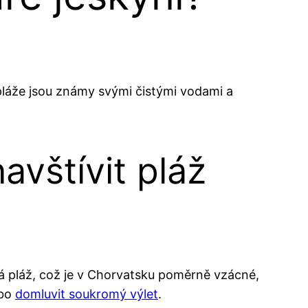
 pláže jsou známy svými čistými vodami a
vštívit pláž
ná pláž, což je v Chorvatsku poměrně vzácné,
ebo
domluvit soukromý výlet
.