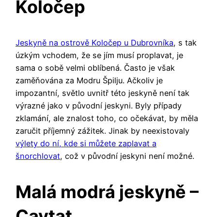
Koločep
Jeskyně na ostrově Koločep u Dubrovníka
, s tak
úzkým vchodem, že se jím musí proplavat, je
sama o sobě velmi oblíbená. Často je však
zaměňována za Modru Špilju. Ačkoliv je
impozantní, světlo uvnitř této jeskyně není tak
výrazné jako v původní jeskyni. Byly případy
zklamání, ale znalost toho, co očekávat, by měla
zaručit příjemný zážitek. Jinak by neexistovaly
výlety do ní, kde si můžete zaplavat a
šnorchlovat
, což v původní jeskyni není možné.
Malá modrá jeskyně –
Cavtat