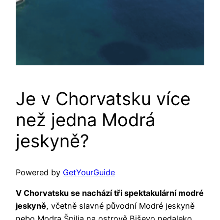
Je v Chorvatsku více
než jedna Modrá
jeskyně?
Powered by
GetYourGuide
V Chorvatsku se nachází tři spektakulární modré
jeskyně
, včetně slavné původní Modré jeskyně
nebo Modra Špilja na ostrově Biševo nedaleko