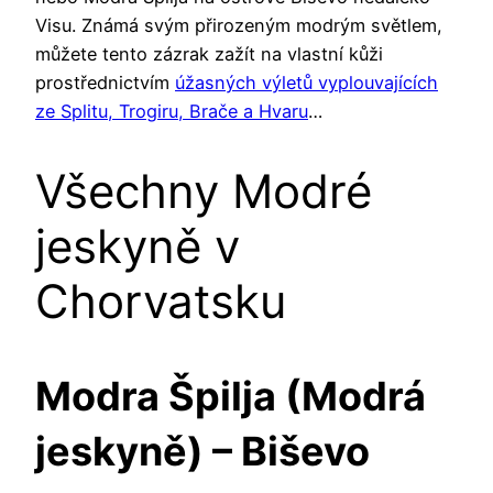
Visu. Známá svým přirozeným modrým světlem,
můžete tento zázrak zažít na vlastní kůži
prostřednictvím
úžasných výletů vyplouvajících
ze Splitu, Trogiru, Brače a Hvaru
…
Všechny Modré
jeskyně v
Chorvatsku
Modra Špilja (Modrá
jeskyně) – Biševo