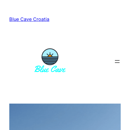
Přeskočit
na
Blue Cave Croatia
obsah