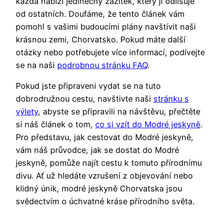
každá nabízí jedinečný zážitek, který ji odlišuje
od ostatních. Doufáme, že tento článek vám
pomohl s vašimi budoucími plány navštívit naši
krásnou zemi, Chorvatsko. Pokud máte další
otázky nebo potřebujete více informací, podívejte
se na naši
podrobnou stránku FAQ
.
Pokud jste připraveni vydat se na tuto
dobrodružnou cestu, navštivte naši
stránku s
výlety
, abyste se připravili na návštěvu, přečtěte
si náš článek o tom,
co si vzít do Modré jeskyně
.
Pro představu, jak cestovat do Modré jeskyně,
vám náš průvodce, jak se dostat do Modré
jeskyně, pomůže najít cestu k tomuto přírodnímu
divu. Ať už hledáte vzrušení z objevování nebo
klidný únik, modré jeskyně Chorvatska jsou
svědectvím o úchvatné kráse přírodního světa.