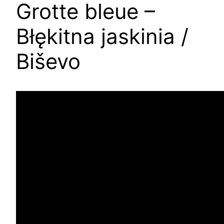
Grotte bleue –
Błękitna jaskinia /
Biševo